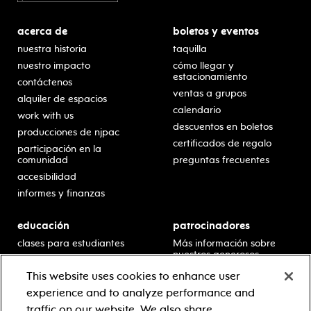
acerca de
boletos y eventos
nuestra historia
taquilla
nuestro impacto
cómo llegar y
estacionamiento
contáctenos
ventas a grupos
alquiler de espacios
calendario
work with us
descuentos en boletos
producciones de njpac
certificados de regalo
participación en la
comunidad
preguntas frecuentes
accesibilidad
informes y finanzas
educación
patrocinadores
clases para estudiantes
Más información sobre
nuestros generosos
presentaciones en horario
patrocinadores.
escolar
This website uses cookies to enhance user
residencias en escuelas
experience and to analyze performance and
desarrollo profesional
traffic on our website. We also share