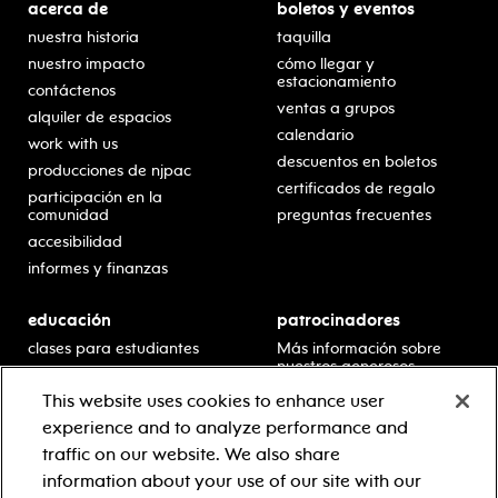
acerca de
boletos y eventos
nuestra historia
taquilla
nuestro impacto
cómo llegar y
estacionamiento
contáctenos
ventas a grupos
alquiler de espacios
calendario
work with us
descuentos en boletos
producciones de njpac
certificados de regalo
participación en la
comunidad
preguntas frecuentes
accesibilidad
informes y finanzas
educación
patrocinadores
clases para estudiantes
Más información sobre
nuestros generosos
presentaciones en horario
patrocinadores.
escolar
This website uses cookies to enhance user
residencias en escuelas
experience and to analyze performance and
desarrollo profesional
traffic on our website. We also share
recursos para docentes
information about your use of our site with our