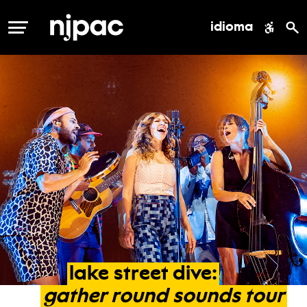
idioma
MENÚ
lake
street
dive:
gather
round
sounds
tour