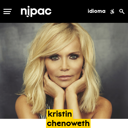
idioma
MENÚ
kristin
chenoweth