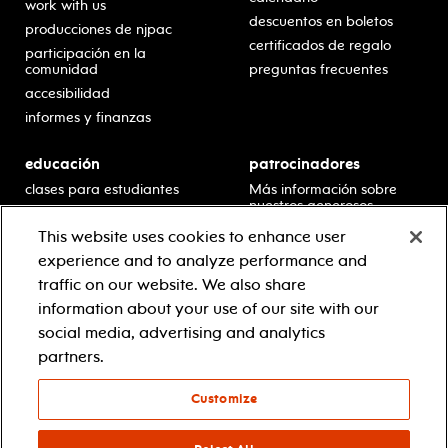
work with us
descuentos en boletos
producciones de njpac
certificados de regalo
participación en la
comunidad
preguntas frecuentes
accesibilidad
informes y finanzas
educación
patrocinadores
clases para estudiantes
Más información sobre
nuestros generosos
presentaciones en horario
patrocinadores.
escolar
This website uses cookies to enhance user
residencias en escuelas
experience and to analyze performance and
desarrollo profesional
traffic on our website. We also share
recursos para docentes
information about your use of our site with our
comuníquese con el
social media, advertising and analytics
equipo educativo
partners.
Customize
© 2021 new jersey performing arts center
política de privacidad
términos y condiciones