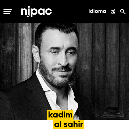
idioma
MENÚ
kadim
al
sahir