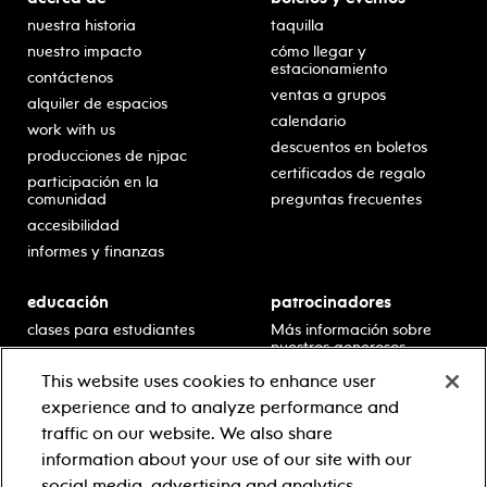
nuestra historia
taquilla
nuestro impacto
cómo llegar y
estacionamiento
contáctenos
ventas a grupos
alquiler de espacios
calendario
work with us
descuentos en boletos
producciones de njpac
certificados de regalo
participación en la
comunidad
preguntas frecuentes
accesibilidad
informes y finanzas
educación
patrocinadores
clases para estudiantes
Más información sobre
nuestros generosos
presentaciones en horario
patrocinadores.
escolar
This website uses cookies to enhance user
residencias en escuelas
experience and to analyze performance and
desarrollo profesional
traffic on our website. We also share
recursos para docentes
information about your use of our site with our
comuníquese con el
social media, advertising and analytics