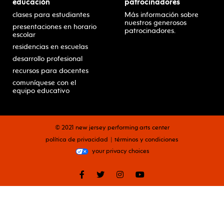
educación
patrocinadores
clases para estudiantes
Más información sobre
nuestros generosos
presentaciones en horario
patrocinadores.
escolar
residencias en escuelas
desarrollo profesional
recursos para docentes
comuníquese con el
equipo educativo
© 2021 new jersey performing arts center
política de privacidad
términos y condiciones
your privacy choices
facebook
twitter
instagram
youtube