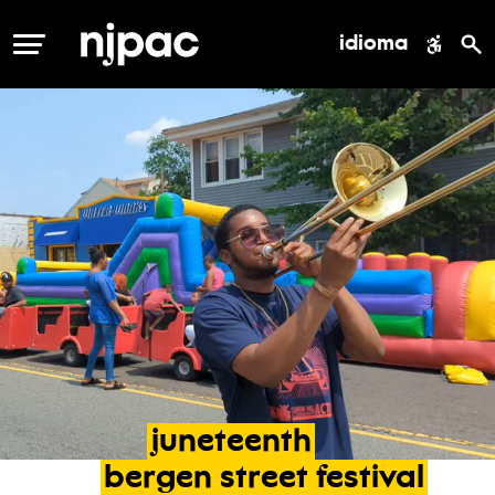
idioma
MENÚ
juneteenth
bergen
street
festival