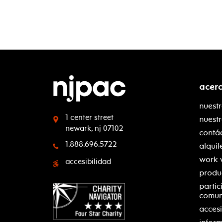
acer
nuestr
1 center street
nuest
newark, nj 07102
contá
1.888.696.5722
alquil
work 
accesibilidad
produ
partic
comu
accesi