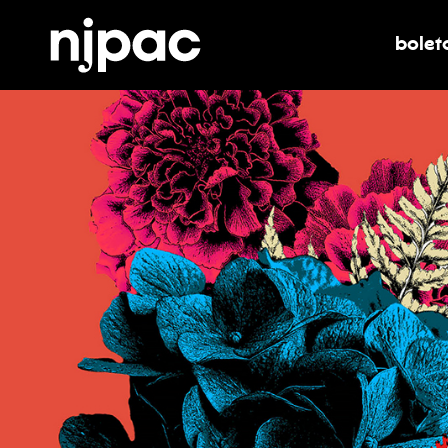
bolet
alter