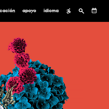
cación
apoyo
idioma
 submenú de impacto social
ernar submenú de educación
alternar submenú de asistencia