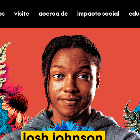
os
visite
acerca de
impacto social
edu
nar submenú de boletos
alternar submenú de visite
alternar submenú de acerca de
activar/desactivar el
alt
josh
johnson