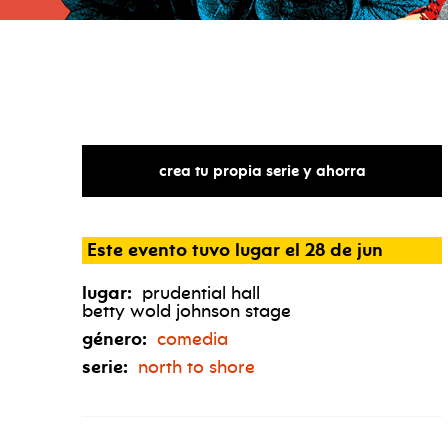
crea tu propia serie y ahorra
Este evento tuvo lugar el 28 de jun
lugar:
prudential hall
betty wold johnson stage
género:
comedia
serie:
north to shore