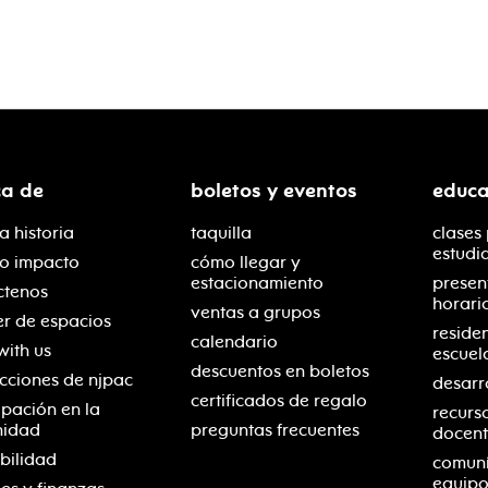
ca de
boletos y eventos
educa
a historia
taquilla
clases
estudi
ro impacto
cómo llegar y
estacionamiento
presen
ctenos
horari
ventas a grupos
er de espacios
reside
calendario
with us
escuel
descuentos en boletos
cciones de njpac
desarr
certificados de regalo
ipación en la
recurs
nidad
preguntas frecuentes
docent
bilidad
comuní
equipo