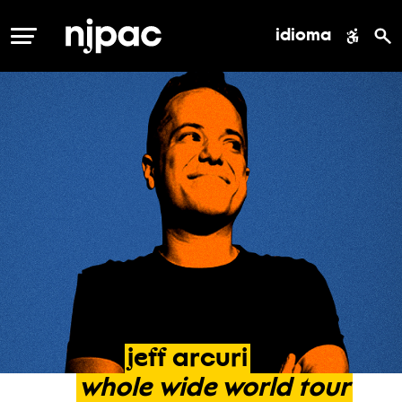
idioma
MENÚ
jeff
arcuri
whole
wide
world
tour