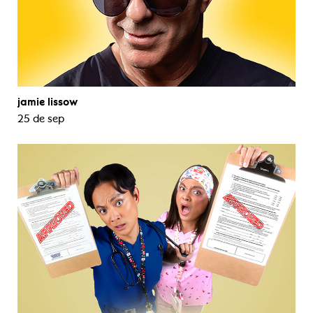
jamie lissow
25 de sep