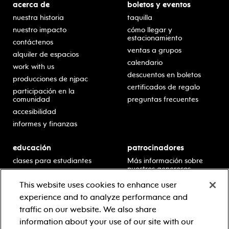
acerca de
boletos y eventos
nuestra historia
taquilla
nuestro impacto
cómo llegar y
estacionamiento
contáctenos
ventas a grupos
alquiler de espacios
calendario
work with us
descuentos en boletos
producciones de njpac
certificados de regalo
participación en la
comunidad
preguntas frecuentes
accesibilidad
informes y finanzas
educación
patrocinadores
clases para estudiantes
Más información sobre
nuestros generosos
presentaciones en horario
patrocinadores.
escolar
This website uses cookies to enhance user
residencias en escuelas
experience and to analyze performance and
desarrollo profesional
traffic on our website. We also share
recursos para docentes
information about your use of our site with our