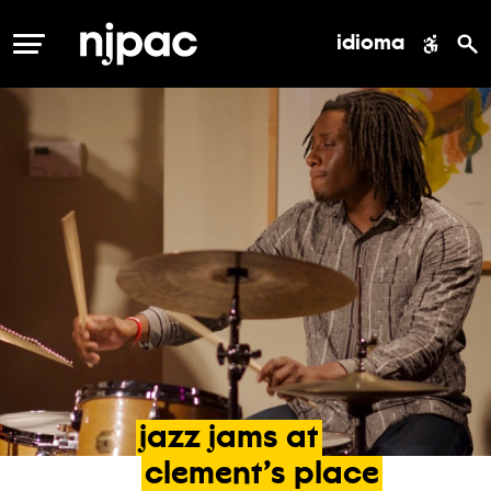
idioma
MENÚ
jazz
jams
at
clement’s
place