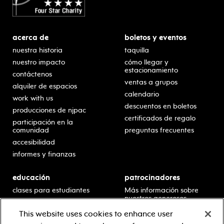
acerca de
boletos y eventos
nuestra historia
taquilla
nuestro impacto
cómo llegar y
estacionamiento
contáctenos
ventas a grupos
alquiler de espacios
calendario
work with us
descuentos en boletos
producciones de njpac
certificados de regalo
participación en la
comunidad
preguntas frecuentes
accesibilidad
informes y finanzas
educación
patrocinadores
clases para estudiantes
Más información sobre
nuestros generosos
presentaciones en horario
patrocinadores.
escolar
This website uses cookies to enhance user
residencias en escuelas