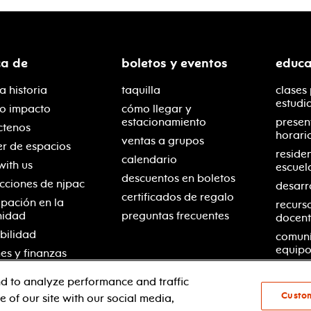
ca de
boletos y eventos
educa
a historia
taquilla
clases
estudi
ro impacto
cómo llegar y
estacionamiento
presen
ctenos
horari
ventas a grupos
er de espacios
reside
calendario
with us
escuel
descuentos en boletos
cciones de njpac
desarr
certificados de regalo
ipación en la
recurs
nidad
preguntas frecuentes
docent
bilidad
comuní
equipo
es y finanzas
d to analyze performance and traffic
Custo
 of our site with our social media,