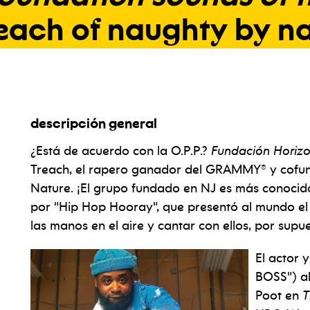
reach
of
naughty
by
na
descripción general
¿Está de acuerdo con la O.P.P.?
Fundación Horizo
Treach, el rapero ganador del GRAMMY® y cofun
Nature. ¡El grupo fundado en NJ es más conocido 
por "Hip Hop Hooray", que presentó al mundo el 
las manos en el aire y cantar con ellos, por supue
El actor
BOSS") ab
Poot en
T