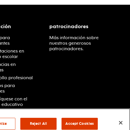
ción
patrocinadores
 para
Más información sobre
antes
nuestros generosos
patrocinadores.
taciones en
o escolar
ncias en
as
ollo profesional
os para
es
quese con el
 educativo
mize
Reject All
Accept Cookies