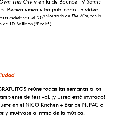
Own This City
y en la de Bounce TV
Saints
rs
. Recientemente ha publicado un vídeo
aniversario de
The Wire
, con la
ara celebrar el 20
n de J.D. Williams ("Bodie").
Ciudad
e GRATUITOS reúne todas las semanas a los
mbiente de festival, ¡y usted está invitado!
nquete en el NICO Kitchen + Bar de NJPAC o
ce y muévase al ritmo de la música.