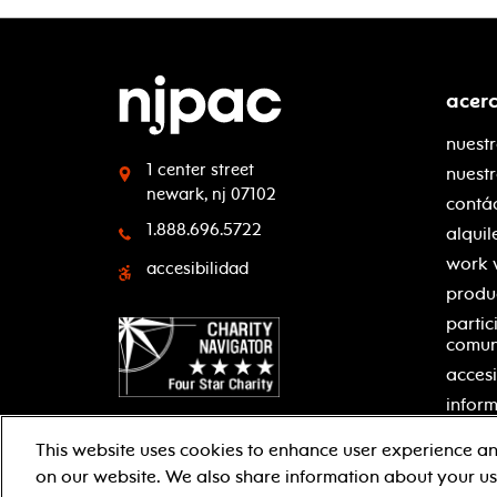
acer
nuestr
1 center street
nuest
newark, nj 07102
contá
1.888.696.5722
alquil
work 
accesibilidad
produ
partic
comu
accesi
inform
This website uses cookies to enhance user experience an
on our website. We also share information about your use