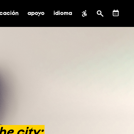
cación
apoyo
idioma
 submenú de impacto social
ernar submenú de educación
alternar submenú de asistencia
he
city: