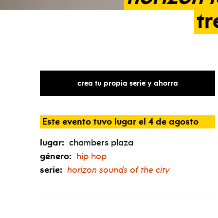
t
crea tu propia serie y ahorra
Este evento tuvo lugar el 4 de agosto
lugar:
chambers plaza
género:
hip hop
serie:
horizon sounds of the city