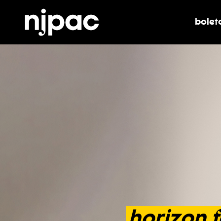
bolet
alter
horizon