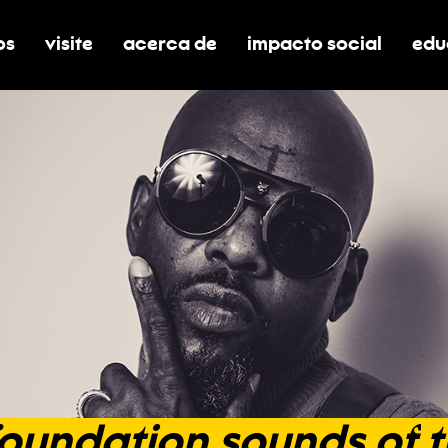
os
visite
acerca de
impacto social
edu
nar submenú de boletos
alternar submenú de visite
alternar submenú de acerca de
activar/desactivar el
alt
foundation
sounds
of
t