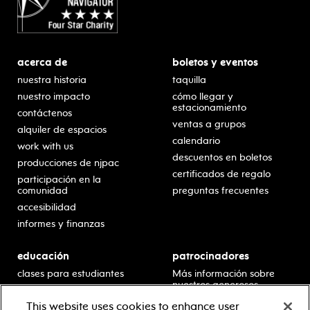
acerca de
boletos y eventos
nuestra historia
taquilla
nuestro impacto
cómo llegar y
estacionamiento
contáctenos
ventas a grupos
alquiler de espacios
calendario
work with us
descuentos en boletos
producciones de njpac
certificados de regalo
participación en la
comunidad
preguntas frecuentes
accesibilidad
informes y finanzas
educación
patrocinadores
clases para estudiantes
Más información sobre
nuestros generosos
presentaciones en horario
patrocinadores.
escolar
This website uses cookies to enhance user