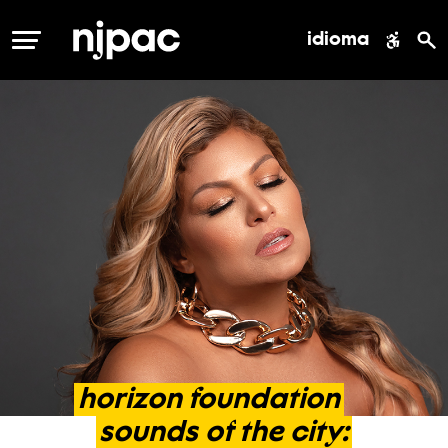
idioma
MENÚ
horizon
foundation
sounds
of
the
city: