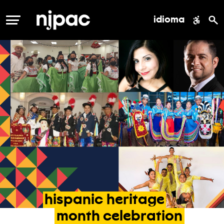
idioma
MENÚ
hispanic
heritage
month
celebration