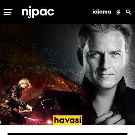
idioma
MENÚ
havasi