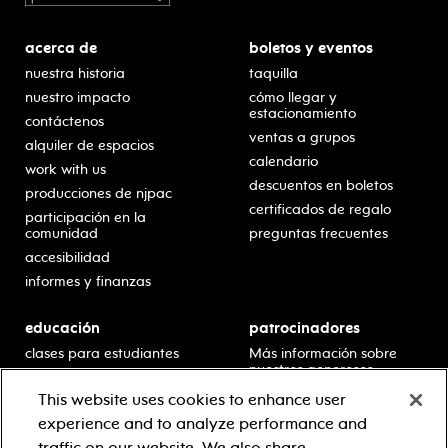
acerca de
boletos y eventos
nuestra historia
taquilla
nuestro impacto
cómo llegar y
estacionamiento
contáctenos
ventas a grupos
alquiler de espacios
calendario
work with us
descuentos en boletos
producciones de njpac
certificados de regalo
participación en la
comunidad
preguntas frecuentes
accesibilidad
informes y finanzas
educación
patrocinadores
clases para estudiantes
Más información sobre
nuestros generosos
presentaciones en horario
patrocinadores.
escolar
This website uses cookies to enhance user
residencias en escuelas
experience and to analyze performance and
desarrollo profesional
traffic on our website. We also share