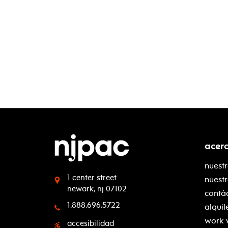
acer
nuestr
1 center street
nuest
newark, nj 07102
contá
1.888.696.5722
alquil
work 
accesibilidad