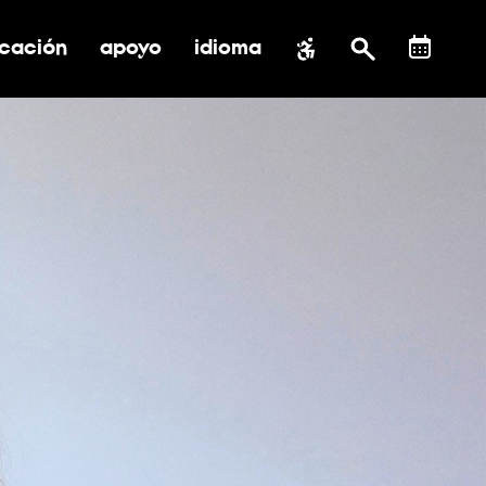
cación
apoyo
idioma
 submenú de impacto social
ernar submenú de educación
alternar submenú de asistencia