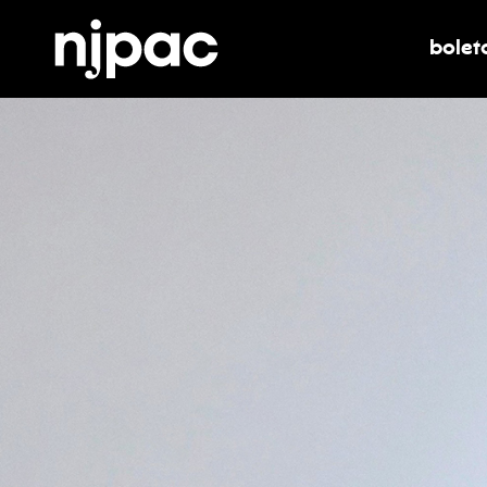
bolet
alter