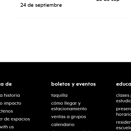
24 de septiembre
ca de
boletos y eventos
educa
a historia
taquilla
clases
estudi
ro impacto
cómo llegar y
estacionamiento
presen
ctenos
horari
ventas a grupos
er de espacios
reside
calendario
with us
escuel