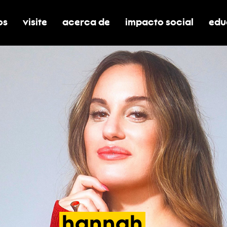
os
visite
acerca de
impacto social
edu
nar submenú de boletos
alternar submenú de visite
alternar submenú de acerca de
activar/desactivar el
alt
hannah