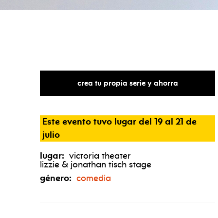
crea tu propia serie y ahorra
Este evento tuvo lugar del 19 al 21 de
julio
lugar:
victoria theater
lizzie & jonathan tisch stage
género:
comedia