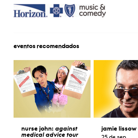
eventos recomendados
nurse john:
against
jamie lissow
medical advice tour
25 de sep