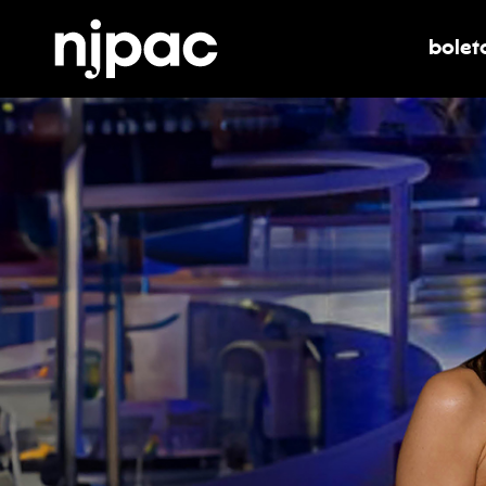
bolet
alter