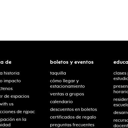
ca de
boletos y eventos
educa
a historia
taquilla
clases
estudi
ro impacto
cómo llegar y
estacionamiento
presen
ctenos
horari
ventas a grupos
er de espacios
reside
calendario
with us
escuel
descuentos en boletos
cciones de njpac
desarr
certificados de regalo
ipación en la
recurs
nidad
preguntas frecuentes
docent