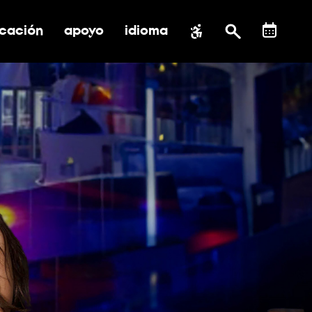
cación
apoyo
idioma
 submenú de impacto social
ernar submenú de educación
alternar submenú de asistencia