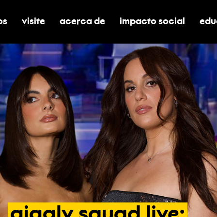
os
visite
acerca de
impacto social
edu
nar submenú de boletos
alternar submenú de visite
alternar submenú de acerca de
activar/desactivar el
alt
giggly
squad
live: