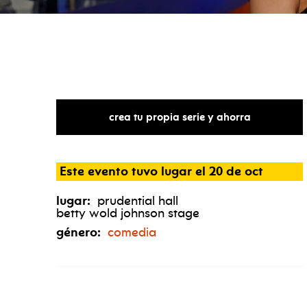
crea tu propia serie y ahorra
Este evento tuvo lugar el 20 de oct
lugar:
prudential hall
betty wold johnson stage
género:
comedia