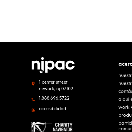
acer
nuestr
1 center street
nuest
newark, nj 07102
contá
1.888.696.5722
alquil
work 
accesibilidad
produ
partic
comu