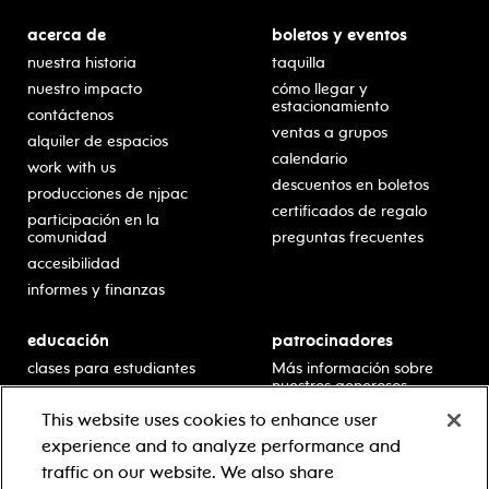
acerca de
boletos y eventos
nuestra historia
taquilla
nuestro impacto
cómo llegar y
estacionamiento
contáctenos
ventas a grupos
alquiler de espacios
calendario
work with us
descuentos en boletos
producciones de njpac
certificados de regalo
participación en la
comunidad
preguntas frecuentes
accesibilidad
informes y finanzas
educación
patrocinadores
clases para estudiantes
Más información sobre
nuestros generosos
presentaciones en horario
patrocinadores.
escolar
This website uses cookies to enhance user
residencias en escuelas
experience and to analyze performance and
desarrollo profesional
traffic on our website. We also share