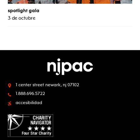
spotlight gala
3 de octubre
1 center street
newark, nj 07102
1.888.696.5722
accesibilidad