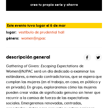
escaping
expectations
crea tu propia serie y ahorra
Este evento tuvo lugar el 6 de mar
lugar:
vestíbulo de prudential hall
género:
women@njpac
descripción general
Gathering of Givers: Escaping Expectations
de
Women@NJPAC será un día dedicado a examinar los
estándares, a menudo contradictorios, que se espera que
cumplan las mujeres (en el trabajo, en casa, en público y
en privado). En grupo, exploraremos cómo las mujeres
pueden crear vidas de significado genuino sin tener que
recurrir a la camisa de fuerza de las expectativas
sociales. Emergeremos renovadas, centradas,