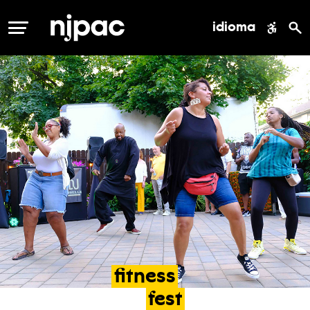
idioma
MENÚ
fitness
fest