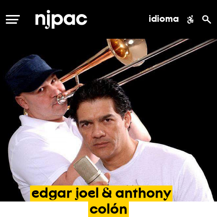
idioma
MENÚ
edgar
joel
&
anthony
colón