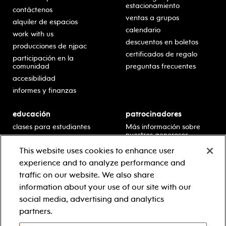
estacionamiento
contáctenos
ventas a grupos
alquiler de espacios
calendario
work with us
descuentos en boletos
producciones de njpac
certificados de regalo
participación en la
comunidad
preguntas frecuentes
accesibilidad
informes y finanzas
educación
patrocinadores
clases para estudiantes
Más información sobre
nuestros generosos
presentaciones en horario
patrocinadores.
escolar
This website uses cookies to enhance user
residencias en escuelas
experience and to analyze performance and
desarrollo profesional
traffic on our website. We also share
recursos para docentes
information about your use of our site with our
comuníquese con el
social media, advertising and analytics
equipo educativo
partners.