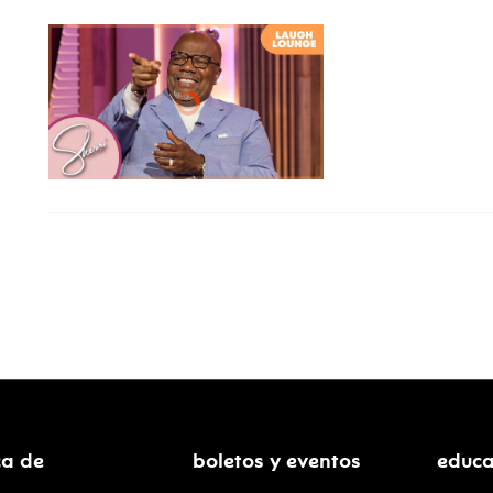
ca de
boletos y eventos
educa