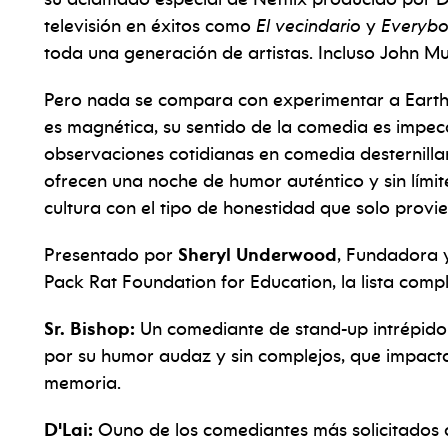
televisión en éxitos como
El vecindario
y
Everybo
toda una generación de artistas. Incluso John Mu
Pero nada se compara con experimentar a Earthq
es magnética, su sentido de la comedia es impec
observaciones cotidianas en comedia desternillan
ofrecen una noche de humor auténtico y sin límite
cultura con el tipo de honestidad que solo provi
Presentado por
Sheryl Underwood
,
Fundadora y
Pack Rat Foundation for Education,
la lista com
Sr. Bishop:
Un comediante de stand-up intrépido 
por su humor audaz y sin complejos, que impact
memoria.
D'Lai:
O
uno de los comediantes más solicitados d