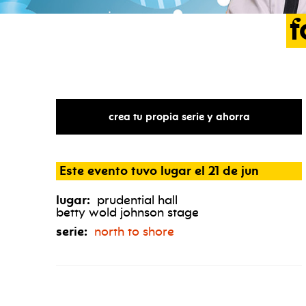
f
crea tu propia serie y ahorra
Este evento tuvo lugar el 21 de jun
lugar:
prudential hall
betty wold johnson stage
serie:
north to shore