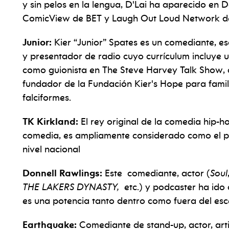
y sin pelos en la lengua, D'Lai ha aparecido e
ComicView de BET y Laugh Out Loud Network de K
Junior:
Kier “Junior” Spates es un comediante, es
y presentador de radio cuyo currículum incluye
como guionista en The Steve Harvey Talk Show,
fundador de
la Fundación Kier's Hope para famil
falciformes.
TK Kirkland:
El rey original de la comedia hip-h
comedia, es ampliamente considerado como el p
nivel nacional
Donnell Rawlings:
Este
comediante, actor (
Soul
THE LAKERS DYNASTY,
etc.) y podcaster ha ido
es una potencia tanto dentro como fuera del esc
Earthquake:
Comediante de stand-up, actor, art