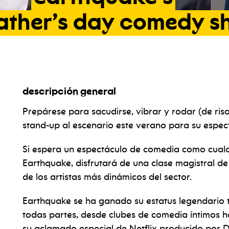
ather’s
day
comedy
s
descripción general
Prepárese para sacudirse, vibrar y rodar (de ris
stand-up al escenario este verano para su espe
Si espera un espectáculo de comedia como cualq
Earthquake, disfrutará de una clase magistral de
de los artistas más dinámicos del sector.
Earthquake se ha ganado su estatus legendario 
todas partes, desde clubes de comedia íntimos h
su aclamado especial de Netflix producido por 