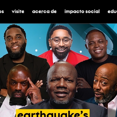
os
visite
acerca de
impacto social
edu
nar submenú de boletos
alternar submenú de visite
alternar submenú de acerca de
activar/desactivar el
alt
earthquake’s