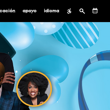
cación
apoyo
idioma
 submenú de impacto social
ernar submenú de educación
alternar submenú de asistencia