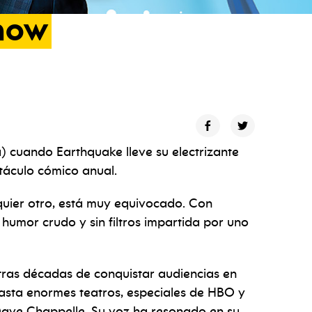
how
a) cuando Earthquake lleve su electrizante
ctáculo cómico anual.
uier otro, está muy equivocado. Con
 humor crudo y sin filtros impartida por uno
tras décadas de conquistar audiencias en
asta enormes teatros, especiales de HBO y
Dave Chappelle. Su voz ha resonado en su