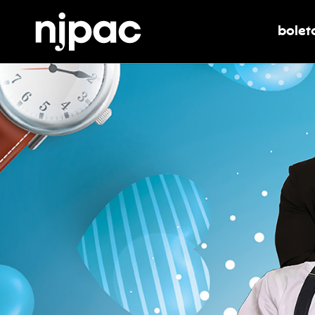
bolet
alter