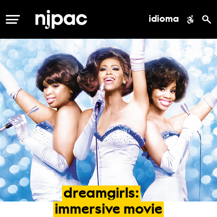
idioma
MENÚ
dreamgirls:
immersive
movie