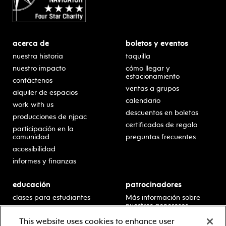
acerca de
boletos y eventos
nuestra historia
taquilla
nuestro impacto
cómo llegar y
estacionamiento
contáctenos
ventas a grupos
alquiler de espacios
calendario
work with us
descuentos en boletos
producciones de njpac
certificados de regalo
participación en la
comunidad
preguntas frecuentes
accesibilidad
informes y finanzas
educación
patrocinadores
clases para estudiantes
Más información sobre
nuestros generosos
presentaciones en horario
patrocinadores.
escolar
This website uses cookies to enhance user