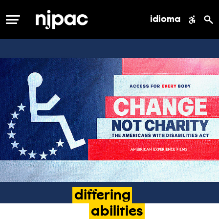
idioma
MENÚ
differing
abilities