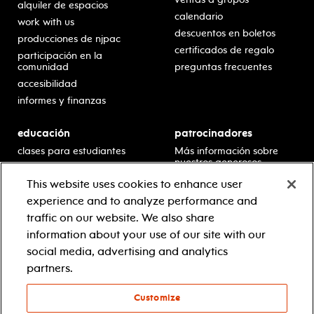
alquiler de espacios
calendario
work with us
descuentos en boletos
producciones de njpac
certificados de regalo
participación en la
comunidad
preguntas frecuentes
accesibilidad
informes y finanzas
educación
patrocinadores
clases para estudiantes
Más información sobre
nuestros generosos
presentaciones en horario
patrocinadores.
escolar
This website uses cookies to enhance user
residencias en escuelas
experience and to analyze performance and
desarrollo profesional
traffic on our website. We also share
recursos para docentes
information about your use of our site with our
comuníquese con el
social media, advertising and analytics
equipo educativo
partners.
Customize
© 2021 new jersey performing arts center