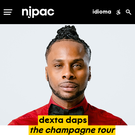
idioma
MENÚ
dexta
daps
the
champagne
tour