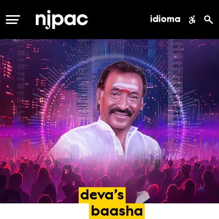
idioma
MENÚ
deva’s
baasha