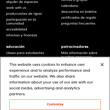
alquiler de espacios
calendario
work with us
descuentos en boletos
producciones de njpac
certificados de regalo
participación en la
comunidad
preguntas frecuentes
accesibilidad
informes y finanzas
educación
patrocinadores
clases para estudiantes
Más información sobre
nuestros generosos
presentaciones en horario
patrocinadores.
escolar
This website uses cookies to enhance user
residencias en escuelas
experience and to analyze performance and
desarrollo profesional
traffic on our website. We also share
recursos para docentes
information about your use of our site with our
comuníquese con el
social media, advertising and analytics
equipo educativo
partners.
Customize
© 2021 new jersey performing arts center