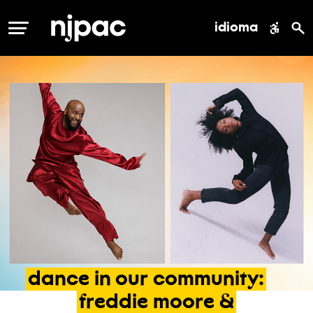
idioma
MENÚ
dance
in
our
community:
freddie
moore
&