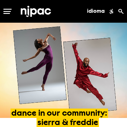
idioma
MENÚ
dance
in
our
community:
sierra
&
freddie