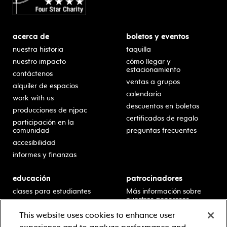
acerca de
boletos y eventos
nuestra historia
taquilla
nuestro impacto
cómo llegar y
estacionamiento
contáctenos
ventas a grupos
alquiler de espacios
calendario
work with us
descuentos en boletos
producciones de njpac
certificados de regalo
participación en la
comunidad
preguntas frecuentes
accesibilidad
informes y finanzas
educación
patrocinadores
clases para estudiantes
Más información sobre
nuestros generosos
presentaciones en horario
patrocinadores.
escolar
This website uses cookies to enhance user
residencias en escuelas