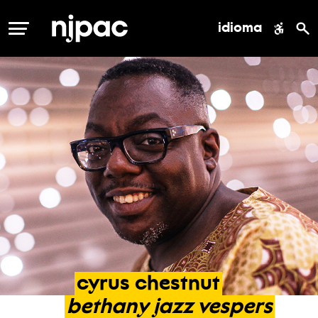
idioma
MENÚ
cyrus
chestnut
bethany
jazz
vespers