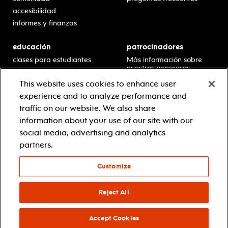
accesibilidad
informes y finanzas
educación
patrocinadores
clases para estudiantes
Más información sobre
nuestros generosos
presentaciones en horario
patrocinadores.
escolar
This website uses cookies to enhance user
residencias en escuelas
experience and to analyze performance and
desarrollo profesional
traffic on our website. We also share
recursos para docentes
information about your use of our site with our
comuníquese con el
social media, advertising and analytics
equipo educativo
partners.
Customize
© 2021 new jersey performing arts center
política de privacidad
términos y condiciones
Reject All
your privacy choices
Accept Cookies
facebook
twitter
instagram
youtube