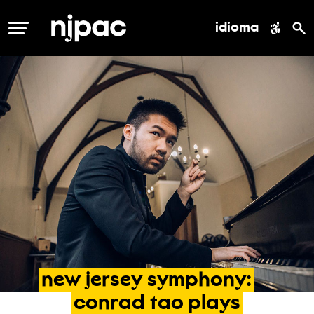
idioma
MENÚ
new
jersey
symphony:
conrad
tao
plays