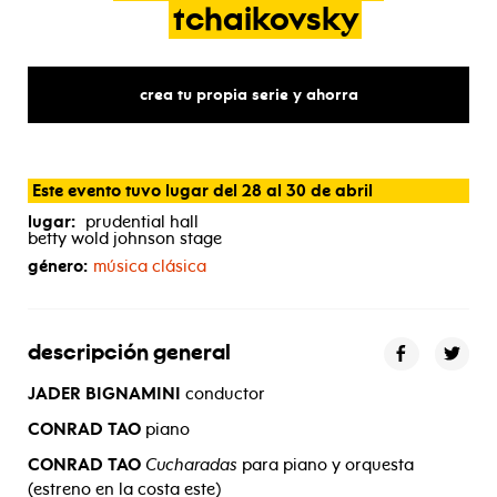
tchaikovsky
crea tu propia serie y ahorra
Este evento tuvo lugar del 28 al 30 de abril
lugar:
prudential hall
betty wold johnson stage
género:
música clásica
descripción general
JADER BIGNAMINI
conductor
CONRAD TAO
piano
CONRAD TAO
Cucharadas
para piano y orquesta
(estreno en la costa este)