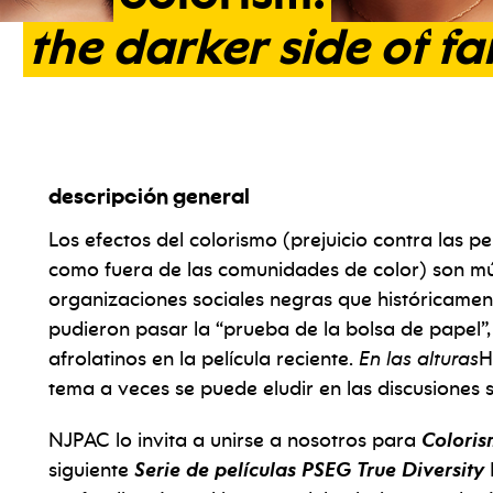
the
darker
side
of
fa
descripción general
Los efectos del colorismo (prejuicio contra las p
como fuera de las comunidades de color) son mú
organizaciones sociales negras que históricamen
pudieron pasar la “prueba de la bolsa de papel”,
afrolatinos en la película reciente.
En las alturas
H
tema a veces se puede eludir en las discusiones so
NJPAC lo invita a unirse a nosotros para
Coloris
siguiente
Serie de películas PSEG True Diversity