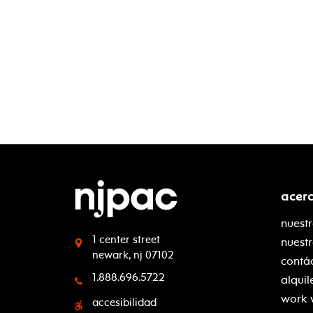
acer
nuestr
1 center street
nuest
newark, nj 07102
contá
1.888.696.5722
alquil
work 
accesibilidad