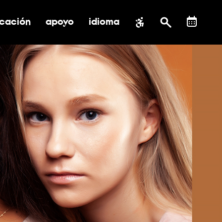
cación
apoyo
idioma
 submenú de impacto social
ernar submenú de educación
alternar submenú de asistencia