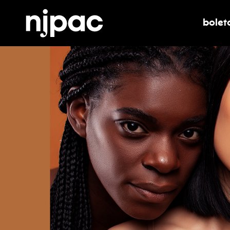
bolet
alter