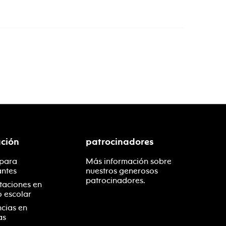
ción
patrocinadores
 para
Más información sobre
antes
nuestros generosos
patrocinadores.
taciones en
o escolar
ncias en
as