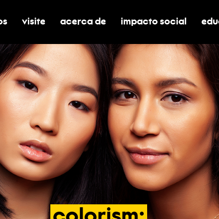
os
visite
acerca de
impacto social
edu
nar submenú de boletos
alternar submenú de visite
alternar submenú de acerca de
activar/desactivar el
alt
colorism: