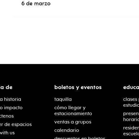
6 de marzo
ca de
boletos y eventos
educa
a historia
taquilla
clases
estudi
ro impacto
cómo llegar y
estacionamiento
presen
ctenos
horari
ventas a grupos
er de espacios
reside
calendario
with us
escuel
descuentos en boletos