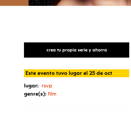
crea tu propia serie y ahorra
Este evento tuvo lugar el 25 de oct
lugar:
rsvp
genre(s):
film