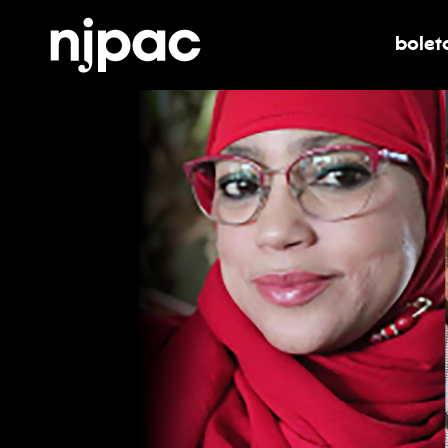
bolet
alter