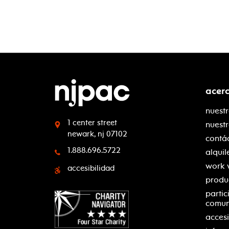
acer
nuestr
1 center street
nuest
newark, nj 07102
contá
1.888.696.5722
alquil
work 
accesibilidad
produ
partic
comu
accesi