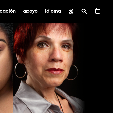
cación
apoyo
idioma
 submenú de impacto social
ernar submenú de educación
alternar submenú de asistencia