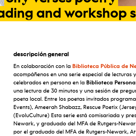
ading
and
workshop
s
descripción general
En colaboración con la
Biblioteca Pública de N
acompáñenos en una serie especial de lecturas y
celebrados en persona en la
Biblioteca Personal
una lectura de 30 minutos y una sesión de pregu
poeta local. Entre los poetas invitados program
Events), Ameerah Shabazz, Rescue Poetix (Jersey
(EvoluCulture) Esta serie está comisariada y pre
Newark, y graduado del MFA de Rutgers-Newark, y
por el graduado del MFA de Rutgers-Newark, Att