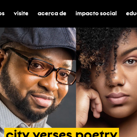
os
visite
acerca de
impacto social
edu
nar submenú de boletos
alternar submenú de visite
alternar submenú de acerca de
activar/desactivar el
alt
city
verses
poetry