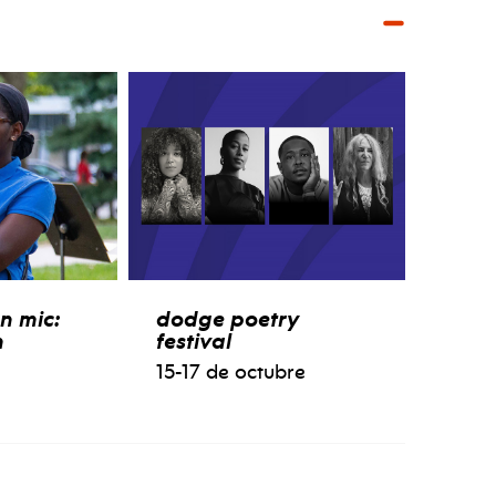
n mic:
dodge poetry
n
festival
15-17 de octubre