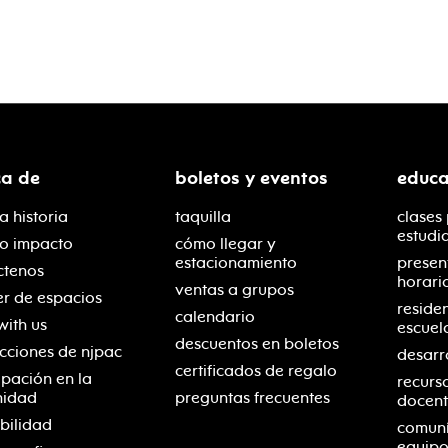
ca de
boletos y eventos
educa
a historia
taquilla
clases
estudi
ro impacto
cómo llegar y
estacionamiento
presen
ctenos
horari
ventas a grupos
er de espacios
reside
calendario
with us
escuel
descuentos en boletos
cciones de njpac
desarr
certificados de regalo
ipación en la
recurs
nidad
preguntas frecuentes
docent
bilidad
comuní
equipo