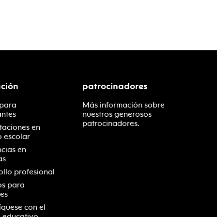
ción
patrocinadores
 para
Más información sobre
antes
nuestros generosos
patrocinadores.
taciones en
o escolar
ncias en
as
ollo profesional
os para
es
quese con el
 educativo