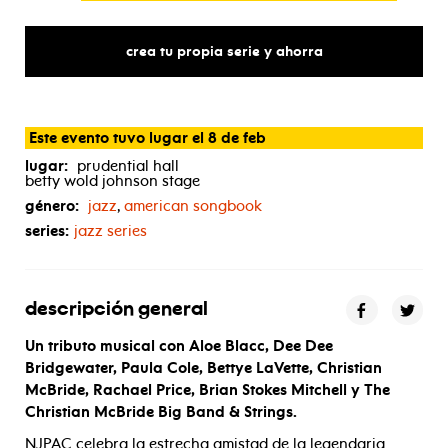
crea tu propia serie y ahorra
Este evento tuvo lugar el 8 de feb
lugar:
prudential hall
betty wold johnson stage
género:
jazz
,
american songbook
series:
jazz series
descripción general
Un tributo musical con Aloe Blacc, Dee Dee
Bridgewater, Paula Cole, Bettye LaVette, Christian
McBride, Rachael Price, Brian Stokes Mitchell y The
Christian McBride Big Band & Strings.
NJPAC celebra la estrecha amistad de la legendaria