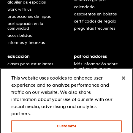
alquiler de espacios
calendario
work with us
descuentos en boletos
producciones de njpac
certificados de regalo
participación en la
comunidad
preguntas frecuentes
accesibilidad
informes y finanzas
educación
patrocinadores
clases para estudiantes
Más información sobre
nuestros generosos
presentaciones en horario
patrocinadores.
escolar
This website uses cookies to enhance user
residencias en escuelas
experience and to analyze performance and
desarrollo profesional
traffic on our website. We also share
recursos para docentes
information about your use of our site with our
comuníquese con el
social media, advertising and analytics
equipo educativo
partners.
Customize
© 2021 new jersey performing arts center