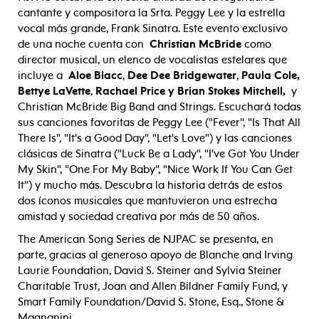
cantante y compositora la Srta. Peggy Lee y la estrella
vocal más grande, Frank Sinatra. Este evento exclusivo
de una noche cuenta con
Christian McBride
como
director musical, un elenco de vocalistas estelares que
incluye a
Aloe Blacc
,
Dee Dee Bridgewater
,
Paula Cole,
Bettye LaVette
,
Rachael Price y Brian Stokes Mitchell,
y
Christian McBride Big Band and Strings. Escuchará todas
sus canciones favoritas de Peggy Lee ("Fever", "Is That All
There Is", "It's a Good Day", "Let's Love") y las canciones
clásicas de Sinatra ("Luck Be a Lady", "I've Got You Under
My Skin", "One For My Baby", "Nice Work If You Can Get
It") y mucho más. Descubra la historia detrás de estos
dos íconos musicales que mantuvieron una estrecha
amistad y sociedad creativa por más de 50 años.
The American Song Series de NJPAC se presenta, en
parte, gracias al generoso apoyo de Blanche and Irving
Laurie Foundation, David S. Steiner and Sylvia Steiner
Charitable Trust, Joan and Allen Bildner Family Fund, y
Smart Family Foundation/David S. Stone, Esq., Stone &
Magnanini.