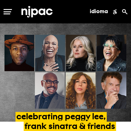
idioma
MENÚ
celebrating
peggy
lee,
frank
sinatra
&
friends