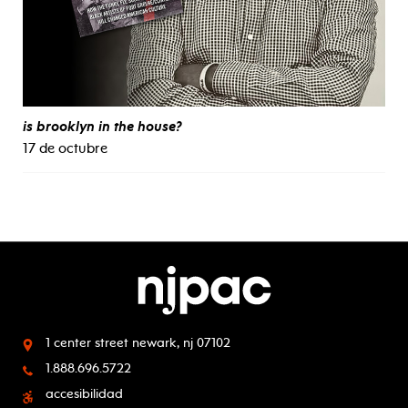
is brooklyn in the house?
17 de octubre
1 center street
newark, nj 07102
1.888.696.5722
accesibilidad