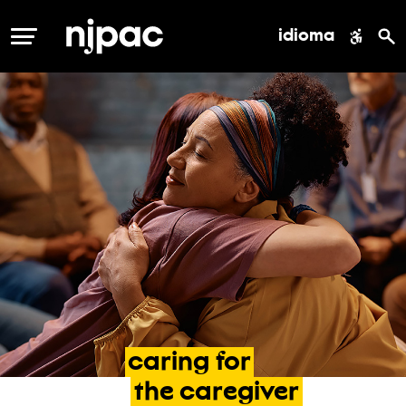
idioma
MENÚ
caring
for
the
caregiver