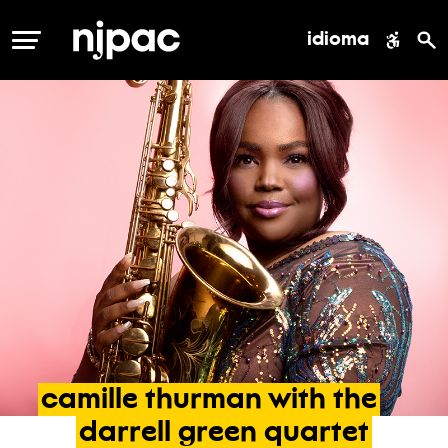
idioma
MENÚ
camille
thurman
with
the
darrell
green
quartet