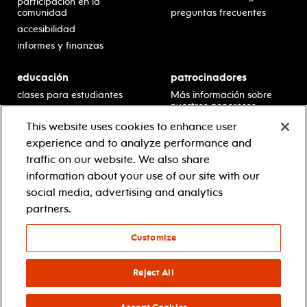
participación en la
comunidad
preguntas frecuentes
accesibilidad
informes y finanzas
educación
patrocinadores
clases para estudiantes
Más información sobre
nuestros generosos
presentaciones en horario
patrocinadores.
escolar
This website uses cookies to enhance user
residencias en escuelas
experience and to analyze performance and
desarrollo profesional
traffic on our website. We also share
recursos para docentes
information about your use of our site with our
comuníquese con el
social media, advertising and analytics
equipo educativo
partners.
Customize
© 2021 new jersey performing arts center
política de privacidad
términos y condiciones
Reject All
your privacy choices