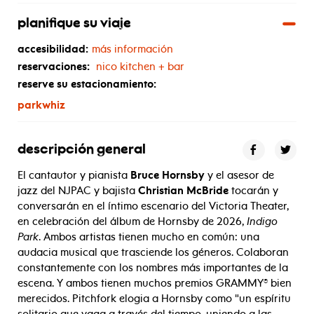
planifique su viaje
accesibilidad:
más información
reservaciones:
nico kitchen + bar
reserve su estacionamiento:
parkwhiz
descripción general
El cantautor y pianista
Bruce Hornsby
y el asesor de
jazz del NJPAC y bajista
Christian McBride
tocarán y
conversarán en el íntimo escenario del Victoria Theater,
en celebración del álbum de Hornsby de 2026,
Indigo
Park
.
Ambos artistas tienen mucho en común: una
audacia musical que trasciende los géneros. Colaboran
constantemente con los nombres más importantes de la
escena. Y ambos tienen muchos premios GRAMMY® bien
merecidos.
Pitchfork elogia a Hornsby como "
un espíritu
solitario que vaga a través del tiempo, uniendo a las