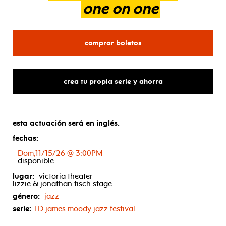
one
on
one
para bruce hornsby with 
comprar boletos
crea tu propia serie y ahorra
esta actuación será en inglés.
fechas:
Dom,11/15/26 @ 3:00PM
disponible
lugar:
victoria theater
lizzie & jonathan tisch stage
género:
jazz
serie:
TD
james moody jazz festival