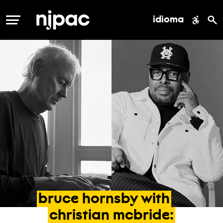
idioma
MENÚ
bruce
hornsby
with
christian
mcbride: