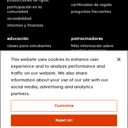
producciones de njpac
certificados de regalo
participación en la
comunidad
preguntas frecuentes
accesibilidad
informes y finanzas
educación
patrocinadores
clases para estudiantes
Más información sobre
nuestros generosos
presentaciones en horario
patrocinadores.
escolar
This website uses cookies to enhance user
residencias en escuelas
experience and to analyze performance and
desarrollo profesional
traffic on our website. We also share
recursos para docentes
information about your use of our site with our
comuníquese con el
social media, advertising and analytics
equipo educativo
partners.
Customize
© 2021 new jersey performing arts center
política de privacidad
términos y condiciones
Reject All
your privacy choices