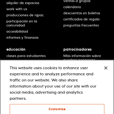
ventas a grupos
alquiler de espacios
calendario
work with us
descuentos en boletos
producciones de njpac
certificados de regalo
participación en la
comunidad
preguntas frecuentes
accesibilidad
informes y finanzas
educación
patrocinadores
clases para estudiantes
Más información sobre
nuestros generosos
presentaciones en horario
patrocinadores.
escolar
This website uses cookies to enhance user
residencias en escuelas
experience and to analyze performance and
desarrollo profesional
traffic on our website. We also share
recursos para docentes
information about your use of our site with our
comuníquese con el
social media, advertising and analytics
equipo educativo
partners.
Customize
© 2021 new jersey performing arts center