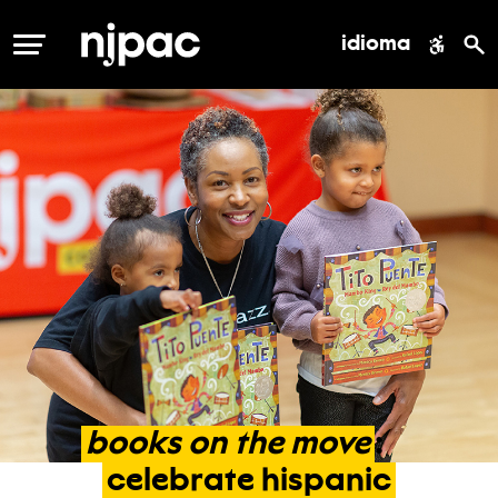
idioma
MENÚ
books
on
the
move
:
celebrate
hispanic