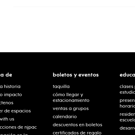
ca de
boletos y eventos
educa
a historia
taquilla
clases
estudi
ro impacto
cómo llegar y
estacionamiento
presen
ctenos
horari
ventas a grupos
er de espacios
reside
calendario
with us
escuel
descuentos en boletos
cciones de njpac
desarr
certificados de regalo