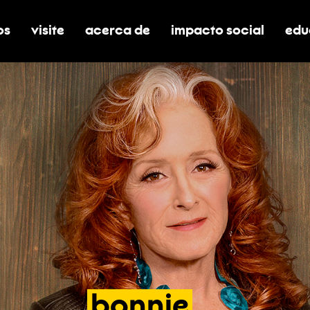
os
visite
acerca de
impacto social
edu
nar submenú de boletos
alternar submenú de visite
alternar submenú de acerca de
activar/desactivar el
alt
bonnie