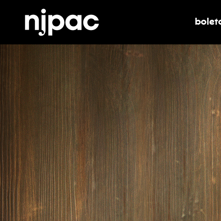
bolet
alter