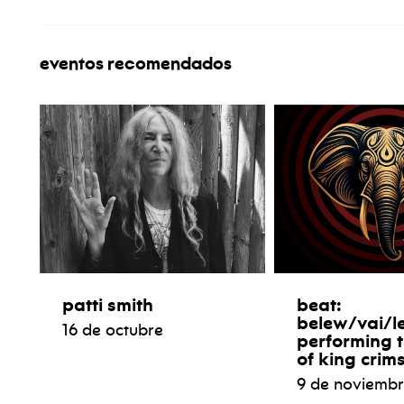
eventos recomendados
patti smith
beat:
belew/vai/l
16 de octubre
performing 
of king crim
9 de noviemb