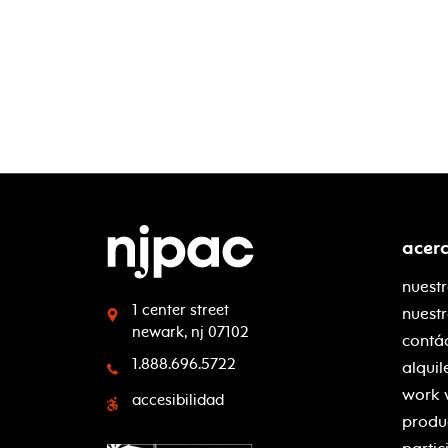
acer
nuestr
1 center street
nuest
newark, nj 07102
contá
1.888.696.5722
alquil
work 
accesibilidad
produ