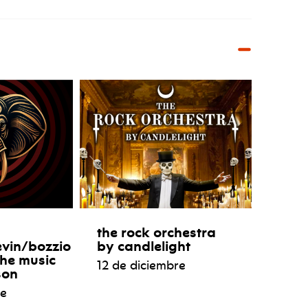
the rock orchestra
evin/bozzio
by candlelight
the music
12 de diciembre
son
re