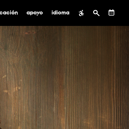
cación
apoyo
idioma
 submenú de impacto social
ernar submenú de educación
alternar submenú de asistencia