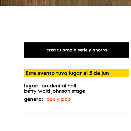
crea tu propia serie y ahorra
Este evento tuvo lugar el 5 de jun
lugar:
prudential hall
betty wold johnson stage
género:
rock y pop