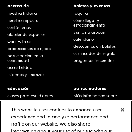
acerca de
boletos y eventos
nuestra historia
taquilla
nuestro impacto
cómo llegar y
estacionamiento
contáctenos
ventas a grupos
alquiler de espacios
calendario
work with us
descuentos en boletos
producciones de njpac
certificados de regalo
participación en la
comunidad
preguntas frecuentes
accesibilidad
informes y finanzas
educación
patrocinadores
clases para estudiantes
Más información sobre
nuestros generosos
presentaciones en horario
patrocinadores.
escolar
This website uses cookies to enhance user
residencias en escuelas
experience and to analyze performance and
desarrollo profesional
traffic on our website. We also share
recursos para docentes
information about your use of our site with our