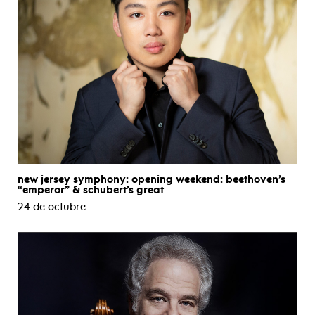
new jersey symphony: opening weekend: beethoven’s
“emperor” & schubert’s great
24 de octubre