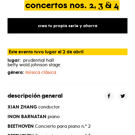
concertos
nos.
2,
3
&
4
crea tu propia serie y ahorra
Este evento tuvo lugar el 2 de abril
lugar:
prudential hall
betty wold johnson stage
género:
música clásica
descripción general
XIAN ZHANG
conductor
INON BARNATAN
piano
BEETHOVEN
Concierto para piano n.º 2