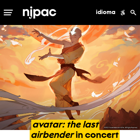
idioma
MENÚ
avatar:
the
last
airbender
in
concert