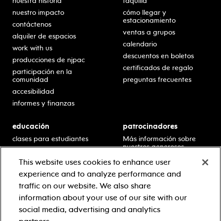
nuestra historia
taquilla
nuestro impacto
cómo llegar y
estacionamiento
contáctenos
ventas a grupos
alquiler de espacios
calendario
work with us
descuentos en boletos
producciones de njpac
certificados de regalo
participación en la
comunidad
preguntas frecuentes
accesibilidad
informes y finanzas
educación
patrocinadores
clases para estudiantes
Más información sobre
nuestros generosos
presentaciones en horario
patrocinadores.
escolar
This website uses cookies to enhance user
residencias en escuelas
experience and to analyze performance and
desarrollo profesional
traffic on our website. We also share
recursos para docentes
information about your use of our site with our
comuníquese con el
social media, advertising and analytics
equipo educativo