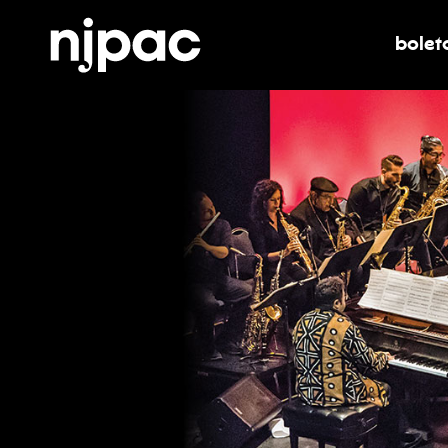
bolet
alter