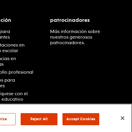
ción
patrocinadores
 para
Más información sobre
antes
nuestros generosos
patrocinadores.
taciones en
o escolar
ncias en
as
ollo profesional
os para
es
quese con el
 educativo
mize
Reject All
Accept Cookies
vacidad
términos y condiciones
your privacy choices