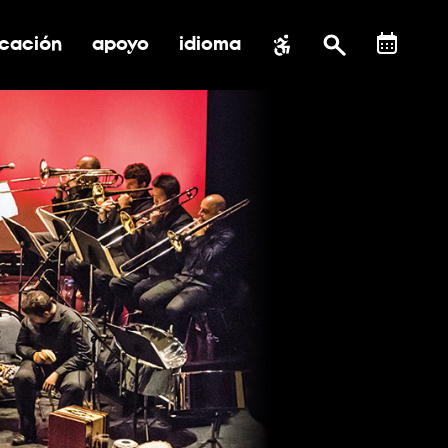
cación
apoyo
idioma
 submenú de impacto social
ernar submenú de educación
alternar submenú de asistencia