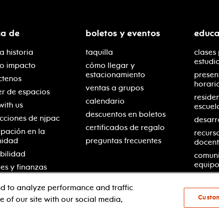
ca de
boletos y eventos
educa
a historia
taquilla
clases
estudi
ro impacto
cómo llegar y
estacionamiento
presen
ctenos
horari
ventas a grupos
er de espacios
reside
calendario
with us
escuel
descuentos en boletos
cciones de njpac
desarr
certificados de regalo
ipación en la
recurs
nidad
preguntas frecuentes
docent
bilidad
comuní
equipo
es y finanzas
d to analyze performance and traffic
Custo
 of our site with our social media,
© 2021 new jersey performing arts center
política de pri