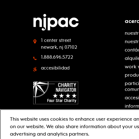
acer
nuestr
1 center street
nuest
newark, nj 07102
contá
1.888.696.5722
alquil
work 
accesibilidad
produ
partic
comu
accesi
inform
This website uses cookies to enhance user experience an
on our website. We also share information about your use
facebook
twitter
instagram
youtube
advertising and analytics partners.