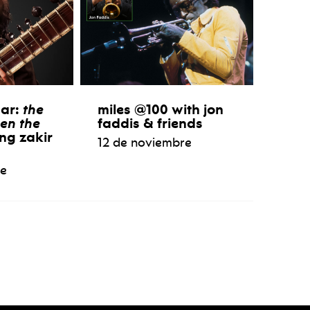
aar:
the
miles @100 with jon
en the
faddis & friends
ng zakir
12 de noviembre
re