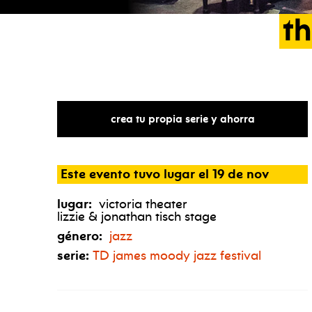
t
crea tu propia serie y ahorra
Este evento tuvo lugar el 19 de nov
lugar:
victoria theater
lizzie & jonathan tisch stage
género:
jazz
serie:
TD
james moody jazz festival