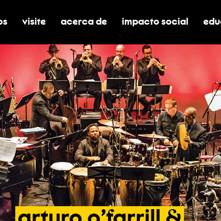
os
visite
acerca de
impacto social
edu
nar submenú de boletos
alternar submenú de visite
alternar submenú de acerca de
activar/desactivar el
alt
arturo
o’farrill
&