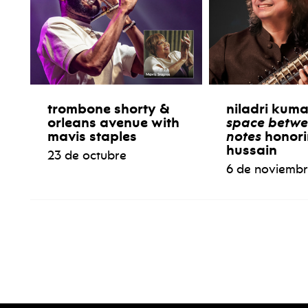
trombone shorty &
niladri kum
orleans avenue with
space betwe
mavis staples
notes
honori
hussain
23 de octubre
6 de noviemb