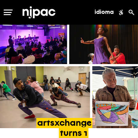
idioma
MENÚ
artsxchange
turns
1