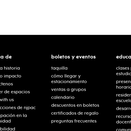
ca de
boletos y eventos
educa
a historia
taquilla
clases
estudi
ro impacto
cómo llegar y
estacionamiento
presen
ctenos
horari
ventas a grupos
er de espacios
reside
calendario
with us
escuel
descuentos en boletos
cciones de njpac
desarr
certificados de regalo
ipación en la
recurs
nidad
preguntas frecuentes
docent
bilidad
comuní