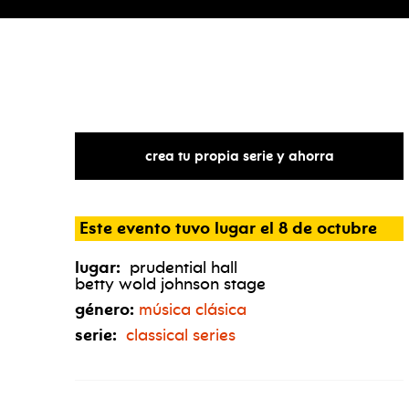
crea tu propia serie y ahorra
Este evento tuvo lugar el 8 de octubre
lugar:
prudential hall
betty wold johnson stage
género:
música clásica
serie:
classical series