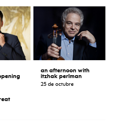
an afternoon with
opening
itzhak perlman
25 de octubre
reat