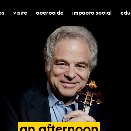
os
visite
acerca de
impacto social
edu
nar submenú de boletos
alternar submenú de visite
alternar submenú de acerca de
activar/desactivar el
alt
an
afternoon