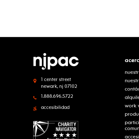
acer
nuestr
1 center street
nuest
newark, nj 07102
contá
1.888.696.5722
alquil
work 
accesibilidad
produ
partic
comu
accesi