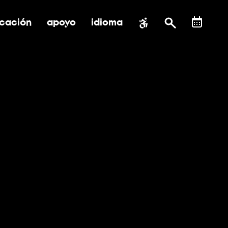
cación
apoyo
idioma
 submenú de impacto social
ernar submenú de educación
alternar submenú de asistencia