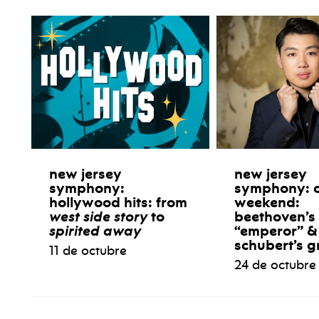
new jersey
new jersey
symphony:
symphony: 
hollywood hits: from
weekend:
west side story
to
beethoven’s
spirited away
“emperor” &
schubert’s g
11 de octubre
24 de octubre