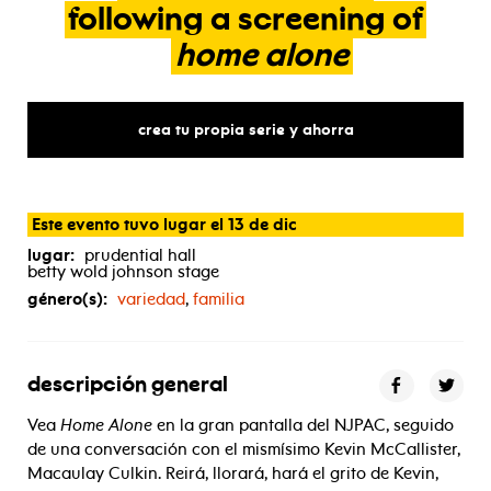
following
a
screening
of
home
alone
crea tu propia serie y ahorra
Este evento tuvo lugar el 13 de dic
lugar:
prudential hall
betty wold johnson stage
género(s):
variedad
,
familia
descripción general
Vea
Home Alone
en la gran pantalla del NJPAC, seguido
de una conversación con el mismísimo Kevin McCallister,
Macaulay Culkin. Reirá, llorará, hará el grito de Kevin,