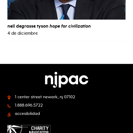
neil degrasse tyson
hope for civilization
4 de diciembre
1 center street
newark, nj 07102
1.888.696.5722
accesibilidad