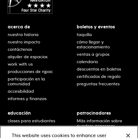
acerca de
boletos y eventos
nuestra historia
taquilla
nuestro impacto
cómo llegar y
estacionamiento
contáctenos
ventas a grupos
alquiler de espacios
calendario
work with us
descuentos en boletos
producciones de njpac
certificados de regalo
participación en la
comunidad
preguntas frecuentes
accesibilidad
informes y finanzas
educación
patrocinadores
clases para estudiantes
Más información sobre
nuestros generosos
presentaciones en horario
patrocinadores.
escolar
This website uses cookies to enhance user