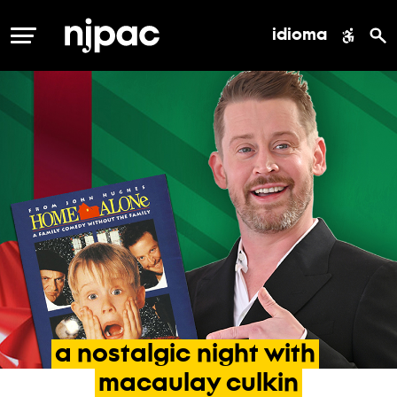
idioma
MENÚ
a
nostalgic
night
with
macaulay
culkin