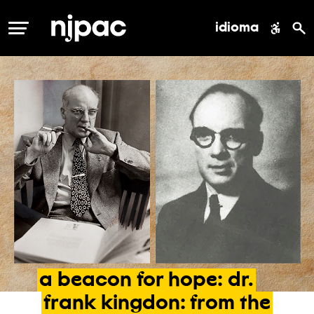
idioma
MENÚ
a
beacon
for
hope:
dr.
frank
kingdon:
from
the