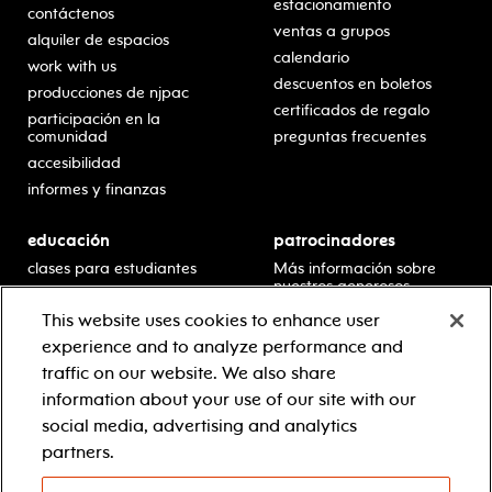
estacionamiento
contáctenos
ventas a grupos
alquiler de espacios
calendario
work with us
descuentos en boletos
producciones de njpac
certificados de regalo
participación en la
comunidad
preguntas frecuentes
accesibilidad
informes y finanzas
educación
patrocinadores
clases para estudiantes
Más información sobre
nuestros generosos
presentaciones en horario
patrocinadores.
escolar
This website uses cookies to enhance user
residencias en escuelas
experience and to analyze performance and
desarrollo profesional
traffic on our website. We also share
recursos para docentes
information about your use of our site with our
comuníquese con el
social media, advertising and analytics
equipo educativo
partners.