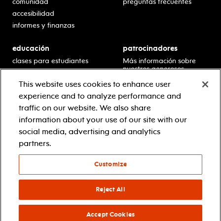
comunidad
preguntas frecuentes
accesibilidad
informes y finanzas
educación
patrocinadores
clases para estudiantes
Más información sobre
nuestros generosos
presentaciones en horario
patrocinadores.
escolar
This website uses cookies to enhance user
residencias en escuelas
experience and to analyze performance and
desarrollo profesional
traffic on our website. We also share
recursos para docentes
information about your use of our site with our
comuníquese con el
social media, advertising and analytics
equipo educativo
partners.
Customize
© 2021 new jersey performing arts center
política de privacidad
términos y condiciones
Reject All
your privacy choices
Accept Cookies
facebook
twitter
instagram
youtube