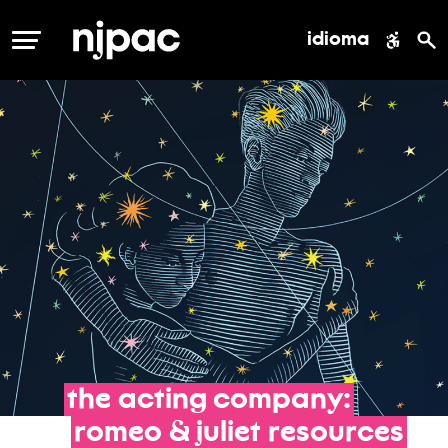
idioma
MENÚ
the
acting
company:
romeo
&
juliet
resources