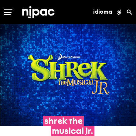
idioma
MENÚ
shrek
the
musical
jr.