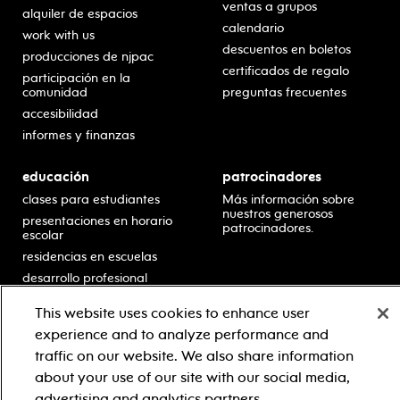
ventas a grupos
alquiler de espacios
calendario
work with us
descuentos en boletos
producciones de njpac
certificados de regalo
participación en la
comunidad
preguntas frecuentes
accesibilidad
informes y finanzas
educación
patrocinadores
clases para estudiantes
Más información sobre
nuestros generosos
presentaciones en horario
patrocinadores.
escolar
residencias en escuelas
desarrollo profesional
recursos para docentes
This website uses cookies to enhance user
comuníquese con el
experience and to analyze performance and
equipo educativo
traffic on our website. We also share information
about your use of our site with our social media,
advertising and analytics partners.