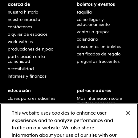
acerca de
boletos y eventos
nuestra historia
taquilla
nuestro impacto
cómo llegar y
estacionamiento
contáctenos
ventas a grupos
alquiler de espacios
calendario
work with us
descuentos en boletos
producciones de njpac
certificados de regalo
participación en la
comunidad
preguntas frecuentes
accesibilidad
informes y finanzas
educación
patrocinadores
clases para estudiantes
Más información sobre
nuestros generosos
presentaciones en horario
patrocinadores.
escolar
This website uses cookies to enhance user
residencias en escuelas
experience and to analyze performance and
desarrollo profesional
traffic on our website. We also share
recursos para docentes
information about your use of our site with our