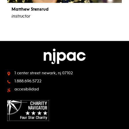
Matthew Stensrud
instructor
ver biografía
1 center street
newark, nj 07102
1.888.696.5722
accesibilidad