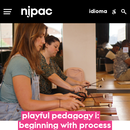
idioma
MENÚ
playful
pedagogy
i:
beginning
with
process