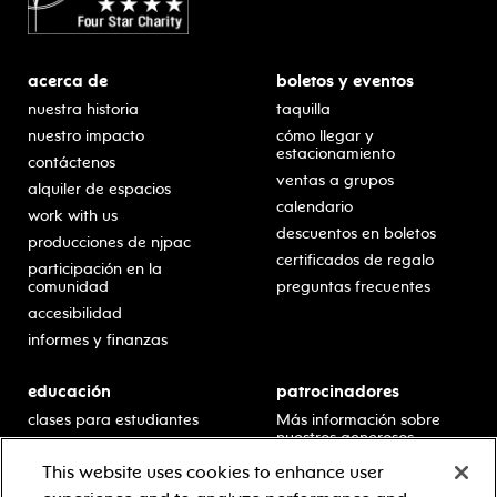
acerca de
boletos y eventos
nuestra historia
taquilla
nuestro impacto
cómo llegar y
estacionamiento
contáctenos
ventas a grupos
alquiler de espacios
calendario
work with us
descuentos en boletos
producciones de njpac
certificados de regalo
participación en la
comunidad
preguntas frecuentes
accesibilidad
informes y finanzas
educación
patrocinadores
clases para estudiantes
Más información sobre
nuestros generosos
presentaciones en horario
patrocinadores.
escolar
This website uses cookies to enhance user
residencias en escuelas