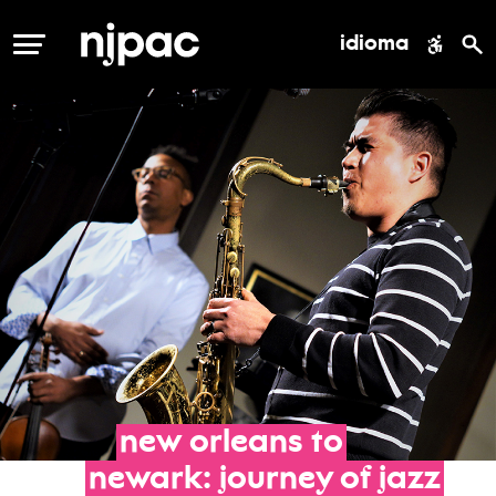
idioma
MENÚ
new
orleans
to
newark:
journey
of
jazz