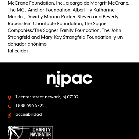
McCrane Foundation, Inc., a cargo de Margrit McCrane,
The MCJ Amelior Foundation, Albert+ y Katharine
Merck+, David y Marian Rocker, Steven and Beverly
Rubenstein Charitable Foundation, The Sagner
Companies/The Sagner Family Foundation, The John
Strangfeld and Mary Kay Strangfeld Foundation, y un
donador anónimo
fallecido+
1 center street
newark, nj 07102
1.888.696.5722
accesibilidad