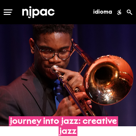
idioma
MENÚ
journey
into
jazz:
creative
jazz