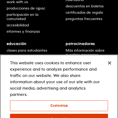
work with us
descuentos en boletos
producciones de njpac
certificados de regalo
participación en la
comunidad
preguntas frecuentes
accesibilidad
informes y finanzas
educación
patrocinadores
clases para estudiantes
Más información sobre
nuestros generosos
presentaciones en horario
patrocinadores.
escolar
This website uses cookies to enhance user
residencias en escuelas
experience and to analyze performance and
desarrollo profesional
traffic on our website. We also share
recursos para docentes
information about your use of our site with our
comuníquese con el
social media, advertising and analytics
equipo educativo
partners.
Customize
© 2021 new jersey performing arts center
política de privacidad
términos y condiciones