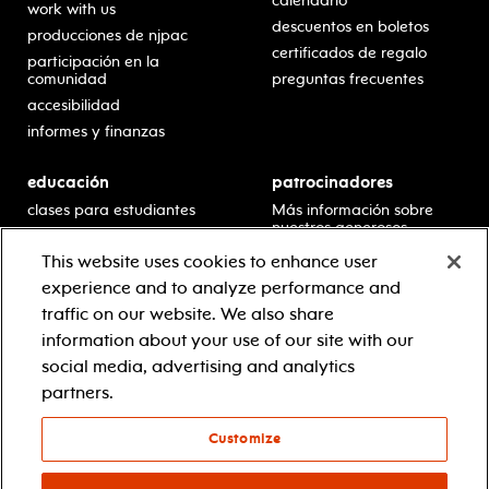
calendario
work with us
descuentos en boletos
producciones de njpac
certificados de regalo
participación en la
comunidad
preguntas frecuentes
accesibilidad
informes y finanzas
educación
patrocinadores
clases para estudiantes
Más información sobre
nuestros generosos
presentaciones en horario
patrocinadores.
escolar
This website uses cookies to enhance user
residencias en escuelas
experience and to analyze performance and
desarrollo profesional
traffic on our website. We also share
recursos para docentes
information about your use of our site with our
comuníquese con el
social media, advertising and analytics
equipo educativo
partners.
Customize
© 2021 new jersey performing arts center
política de privacidad
términos y condiciones