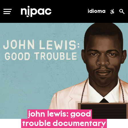
idioma
MENÚ
john
lewis:
good
trouble
documentary