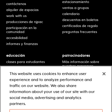
estacionamiento
contáctenos
ventas a grupos
alquiler de espacios
calendario
work with us
descuentos en boletos
producciones de njpac
certificados de regalo
participación en la
comunidad
preguntas frecuentes
accesibilidad
informes y finanzas
educación
patrocinadores
clases para estudiantes
Más información sobre
nuestros generosos
presentaciones en horario
patrocinadores.
escolar
This website uses cookies to enhance user
residencias en escuelas
experience and to analyze performance and
desarrollo profesional
traffic on our website. We also share
recursos para docentes
information about your use of our site with our
comuníquese con el
social media, advertising and analytics
equipo educativo
partners.