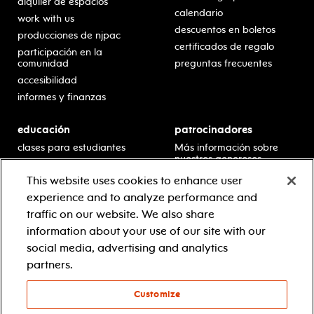
alquiler de espacios
calendario
work with us
descuentos en boletos
producciones de njpac
certificados de regalo
participación en la
comunidad
preguntas frecuentes
accesibilidad
informes y finanzas
educación
patrocinadores
clases para estudiantes
Más información sobre
nuestros generosos
presentaciones en horario
patrocinadores.
escolar
This website uses cookies to enhance user
residencias en escuelas
experience and to analyze performance and
desarrollo profesional
traffic on our website. We also share
recursos para docentes
information about your use of our site with our
comuníquese con el
social media, advertising and analytics
equipo educativo
partners.
Customize
© 2021 new jersey performing arts center