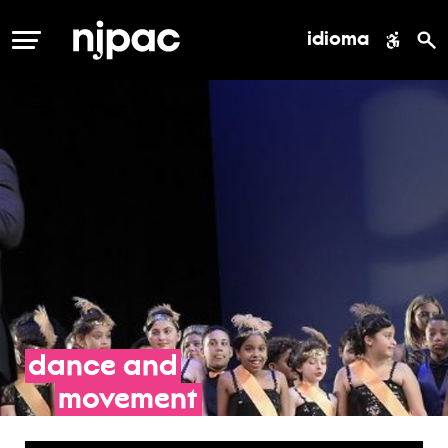
idioma
MENÚ
dance
and
movement